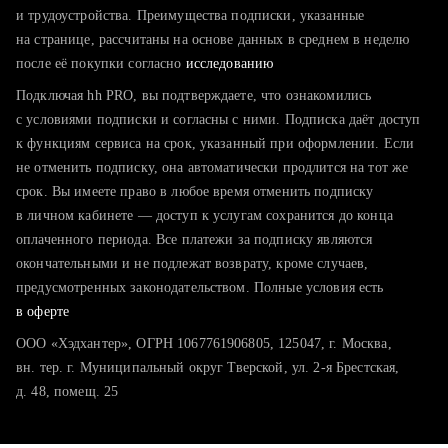
тратите много времени на поиск и вручную поднимаете
и трудоустройства. Преимущества подписки, указанные
резюме
на странице, рассчитаны на основе данных в среднем в неделю
после её покупки согласно
хотите сравнить себя с конкурентами и оценить шансы
исследованию
Подключая hh PRO, вы подтверждаете, что ознакомились
с условиями подписки и согласны с ними. Подписка даёт доступ
к функциям сервиса на срок, указанный при оформлении. Если
не отменить подписку, она автоматически продлится на тот же
срок. Вы имеете право в любое время отменить подписку
в личном кабинете — доступ к услугам сохранится до конца
оплаченного периода. Все платежи за подписку являются
окончательными и не подлежат возврату, кроме случаев,
предусмотренных законодательством. Полные условия есть
в оферте
ООО «Хэдхантер», ОГРН 1067761906805, 125047, г. Москва,
вн. тер. г. Муниципальный округ Тверской, ул. 2-я Брестская,
д. 48, помещ. 25