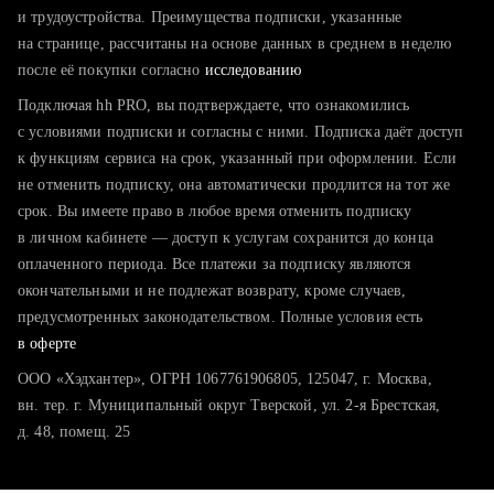
тратите много времени на поиск и вручную поднимаете
и трудоустройства. Преимущества подписки, указанные
резюме
на странице, рассчитаны на основе данных в среднем в неделю
после её покупки согласно
хотите сравнить себя с конкурентами и оценить шансы
исследованию
Подключая hh PRO, вы подтверждаете, что ознакомились
с условиями подписки и согласны с ними. Подписка даёт доступ
к функциям сервиса на срок, указанный при оформлении. Если
не отменить подписку, она автоматически продлится на тот же
срок. Вы имеете право в любое время отменить подписку
в личном кабинете — доступ к услугам сохранится до конца
оплаченного периода. Все платежи за подписку являются
окончательными и не подлежат возврату, кроме случаев,
предусмотренных законодательством. Полные условия есть
в оферте
ООО «Хэдхантер», ОГРН 1067761906805, 125047, г. Москва,
вн. тер. г. Муниципальный округ Тверской, ул. 2-я Брестская,
д. 48, помещ. 25