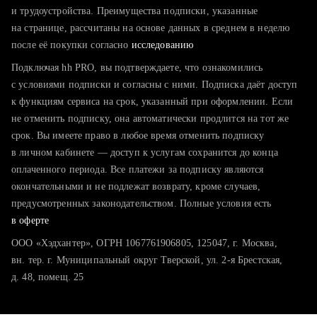
тратите много времени на поиск и вручную поднимаете
и трудоустройства. Преимущества подписки, указанные
резюме
на странице, рассчитаны на основе данных в среднем в неделю
после её покупки согласно
хотите сравнить себя с конкурентами и оценить шансы
исследованию
Подключая hh PRO, вы подтверждаете, что ознакомились
с условиями подписки и согласны с ними. Подписка даёт доступ
к функциям сервиса на срок, указанный при оформлении. Если
не отменить подписку, она автоматически продлится на тот же
срок. Вы имеете право в любое время отменить подписку
в личном кабинете — доступ к услугам сохранится до конца
оплаченного периода. Все платежи за подписку являются
окончательными и не подлежат возврату, кроме случаев,
предусмотренных законодательством. Полные условия есть
в оферте
ООО «Хэдхантер», ОГРН 1067761906805, 125047, г. Москва,
вн. тер. г. Муниципальный округ Тверской, ул. 2-я Брестская,
д. 48, помещ. 25