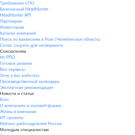
Требования к ПО
pr@ural.hh.ru
Безопасный HeadHunter
HeadHunter API
Краснодар
Партнерам
Инвесторам
ул. Янковского, д. 169, 7 этаж,
Каталог компаний
706 каб.
Поиск по вакансиям в Розе (Челябинская область)
+7 861 205-55-57
Сетка: соцсеть для нетворкинга
pr@krd.hh.ru
Соискателям
hh PRO
Готовое резюме
Владивосток
Все сервисы
пер. Ланинский д. 4, офис 3.4
Хочу у вас работать
Производственный календарь
+7 423 202-33-28
Экспертная рекомендация
pr@dv.hh.ru
Новости и статьи
Блог
Новосибирск
О компаниях в игровой форме
Жизнь в компании
ул. Большевистская, д. 35,
ИТ-проекты
помещение 21
Рейтинг работодателей России
+7 383 207-94-64
Молодым специалистам