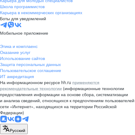
Карьера для молодых специалистов
pr@nsk.hh.ru
Школа программистов
Карьера в некоммерческих организациях
Минск
Боты для уведомлений
пр-т Дзержинского, д. 57,
10 этаж, помещение 45-1
Мобильное приложение
+375 (17)
336-03-02
Этика и комплаенс
pr@rabota.by
Оказание услуг
Использование сайтов
Алматы
Защита персональных данных
Пользовательское соглашение
пр. Абая, д. 151, БЦ Алатау,
ИТ аккредитация
12 этаж, офис 1209
На информационном ресурсе hh.ru
применяются
+7 727 232-13-13
рекомендательные технологии
(информационные технологии
pr@headhunter.com.kz
предоставления информации на основе сбора, систематизации
и анализа сведений, относящихся к предпочтениям пользователей
сети «Интернет», находящихся на территории Российской
Федерации)
Русский