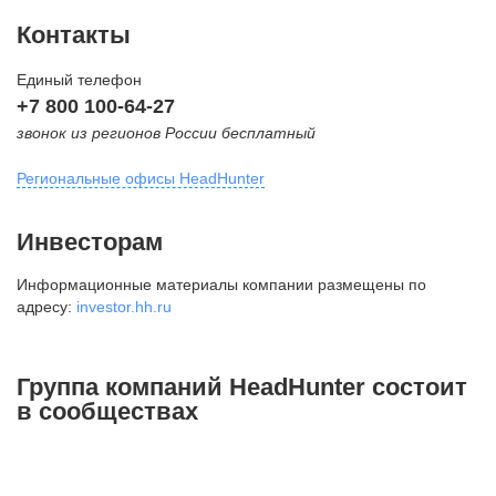
Контакты
Единый телефон
+7 800 100-64-27
звонок из регионов России бесплатный
Региональные офисы HeadHunter
Москва
Инвесторам
внутригородская территория
Информационные материалы компании размещены по
Муниципальный округ Тверской,
адресу:
investor.hh.ru
2-я Брестская ул., д. 48,
помещение 25
+7 495 974-64-27
Группа компаний HeadHunter состоит
+7 495 980-64-27
в сообществах
+7 495 134-92-24
press@hh.ru