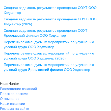
Сводная ведомость результатов проведения СОУТ ООО
Воронеж
Хэдхантер
Сводная ведомость результатов проведения СОУТ ООО
ул. Комиссаржевской, д. 10,
Хэдхантер (2026)
офис 1212
Сводная ведомость результатов проведения СОУТ
+7 473 280-05-05
Ярославский филиал ООО Хэдхантер
pr@vrn.hh.ru
Перечень рекомендуемых мероприятий по улучшению
условий труда ООО Хэдхантер
Казань
Перечень рекомендуемых мероприятий по улучшению
ул. Спартаковская, д. 2А, этаж 3,
условий труда ООО Хэдхантер (2026)
помещение 15
Перечень рекомендуемых мероприятий по улучшению
условий труда Ярославский филиал ООО Хэдхантер
+7 843 212-12-50
pr@kzn.hh.ru
HeadHunter
Размещение вакансий
Екатеринбург
Поиск по резюме
ул. Боевых Дружин, стр. 20,
О компании
5 этаж, офис 505, 521
Наши вакансии
Реклама на сайте
+7 343 226-79-99