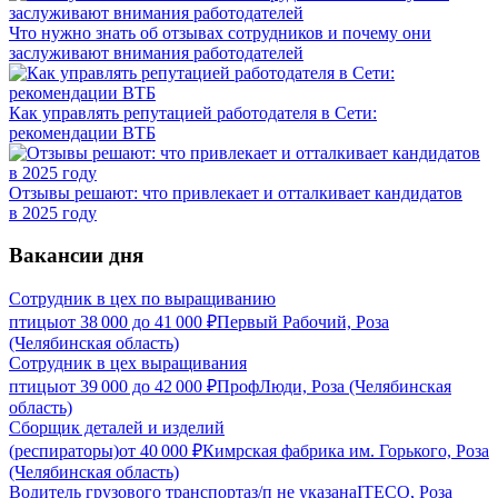
Что нужно знать об отзывах сотрудников и почему они
заслуживают внимания работодателей
Как управлять репутацией работодателя в Сети:
рекомендации ВТБ
Отзывы решают: что привлекает и отталкивает кандидатов
в 2025 году
Вакансии дня
Сотрудник в цех по выращиванию
птицы
от
38 000
до
41 000
₽
Первый Рабочий, Роза
(Челябинская область)
Сотрудник в цех выращивания
птицы
от
39 000
до
42 000
₽
ПрофЛюди, Роза (Челябинская
область)
Сборщик деталей и изделий
(респираторы)
от
40 000
₽
Кимрская фабрика им. Горького, Роза
(Челябинская область)
Водитель грузового транспорта
з/п не указана
ITECO, Роза