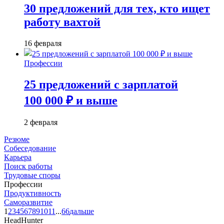
30 предложений для тех, кто ищет
работу вахтой
16 февраля
Профессии
25 предложений с зарплатой
100 000 ₽ и выше
2 февраля
Резюме
Собеседование
Карьера
Поиск работы
Трудовые споры
Профессии
Продуктивность
Саморазвитие
1
2
3
4
5
6
7
8
9
10
11
...
66
дальше
HeadHunter