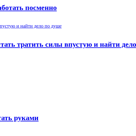
работать посменно
стать тратить силы впустую и найти дел
отать руками