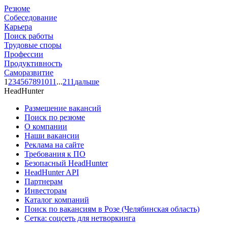
Резюме
Собеседование
Карьера
Поиск работы
Трудовые споры
Профессии
Продуктивность
Саморазвитие
1
2
3
4
5
6
7
8
9
10
11
...
211
дальше
HeadHunter
Размещение вакансий
Поиск по резюме
О компании
Наши вакансии
Реклама на сайте
Требования к ПО
Безопасный HeadHunter
HeadHunter API
Партнерам
Инвесторам
Каталог компаний
Поиск по вакансиям в Розе (Челябинская область)
Сетка: соцсеть для нетворкинга