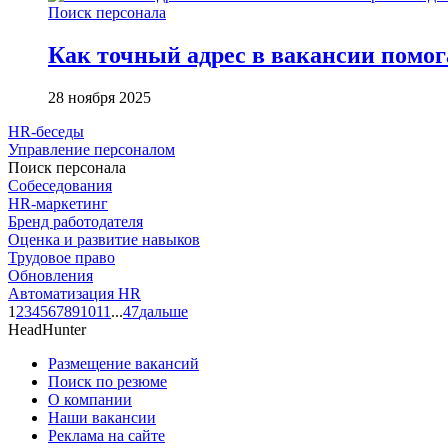
Поиск персонала
Как точный адрес в вакансии помог
28 ноября 2025
HR-беседы
Управление персоналом
Поиск персонала
Собеседования
HR-маркетинг
Бренд работодателя
Оценка и развитие навыков
Трудовое право
Обновления
Автоматизация HR
1
2
3
4
5
6
7
8
9
10
11
...
47
дальше
HeadHunter
Размещение вакансий
Поиск по резюме
О компании
Наши вакансии
Реклама на сайте