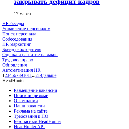
закрывать дефицит кадров
17 марта
HR-беседы
Управление персоналом
Поиск персонала
Собеседования
HR-маркетинг
Бренд работодателя
Оценка и развитие навыков
Трудовое право
Обновления
Автоматизация HR
1
2
3
4
5
6
7
8
9
10
11
...
214
дальше
HeadHunter
Размещение вакансий
Поиск по резюме
О компании
Наши вакансии
Реклама на сайте
Требования к ПО
Безопасный HeadHunter
HeadHunter API