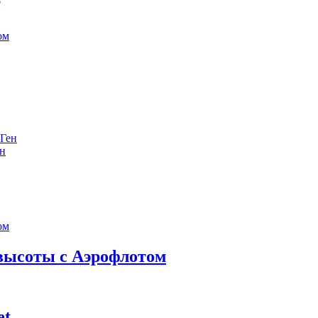
е
ен
 высоты с Аэрофлотом
et