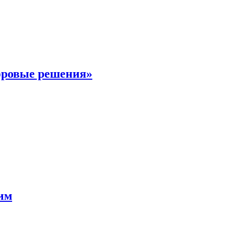
фровые решения»
мим