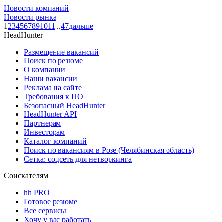
Новости компаний
Новости рынка
1
2
3
4
5
6
7
8
9
10
11
...
47
дальше
HeadHunter
Размещение вакансий
Поиск по резюме
О компании
Наши вакансии
Реклама на сайте
Требования к ПО
Безопасный HeadHunter
HeadHunter API
Партнерам
Инвесторам
Каталог компаний
Поиск по вакансиям в Розе (Челябинская область)
Сетка: соцсеть для нетворкинга
Соискателям
hh PRO
Готовое резюме
Все сервисы
Хочу у вас работать