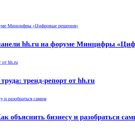
 панели hh.ru на форуме Минцифры «Ци
труда: тренд-репорт от hh.ru
Как объяснить бизнесу и разобраться са