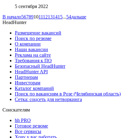
5 сентября 2022
В начало
5
6
7
8
9
10
11
12
13
14
15
...
54
дальше
HeadHunter
Размещение вакансий
Поиск по резюме
О компании
Наши вакансии
Реклама на сайте
Требования к ПО
Безопасный HeadHunter
HeadHunter API
Партнерам
Инвесторам
Каталог компаний
Поиск по вакансиям в Розе (Челябинская область)
Сетка: соцсеть для нетворкинга
Соискателям
hh PRO
Готовое резюме
Все сервисы
Хочу у вас работать