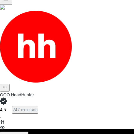
ООО
HeadHunter
4,5
247 отзывов
·