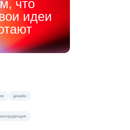
м, что
твои идеи
отают
ие
дизайн
риспруденция