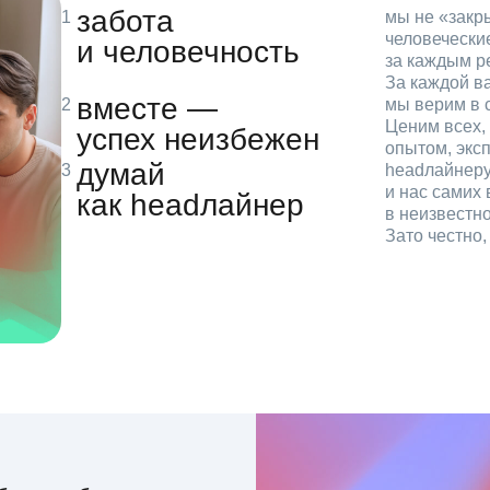
забота
мы не «зак
человечески
и человечность
за каждым р
За каждой в
вместе —
мы верим в с
Ценим всех, 
успех неизбежен
опытом, эксп
думай
headлайнеру
и нас самих 
как headлайнер
в неизвестн
Зато честно