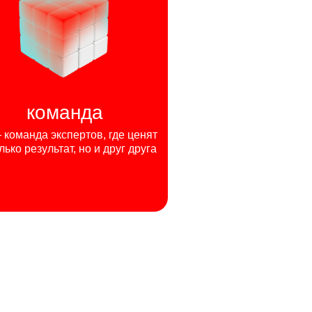
команда
команда экспертов, где ценят
лько результат, но и друг друга