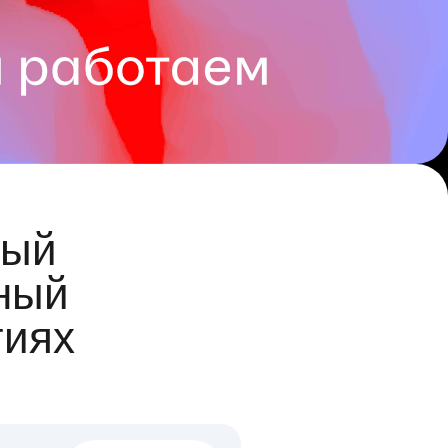
ый
ный
гиях