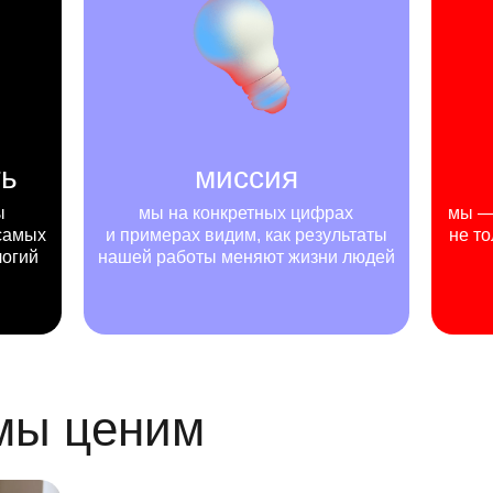
ть
миссия
ы
мы на конкретных цифрах
мы — 
самых
и примерах видим, как результаты
не то
логий
нашей работы меняют жизни людей
 мы ценим