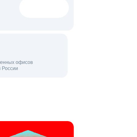
1522 тыс
вакансий
18 млн
енных офисов
й России
пользователей в день