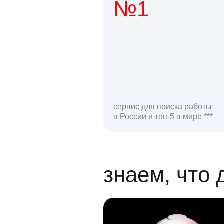
№1
1 мл
сервис для поиска работы
в России и топ-5 в мире ***
откликов на вак
знаем, что 