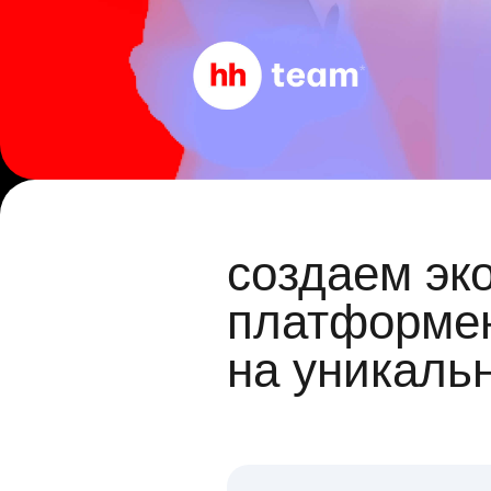
создаем эк
платформен
на уникаль