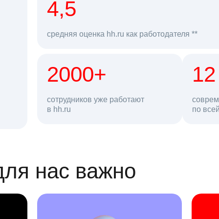
рд
4,5
средняя оценка hh.ru как работодателя **
2000+
68 млн
12
сотрудников уже работают
соврем
в hh.ru
резюме в базе
по все
ансии
для нас важно