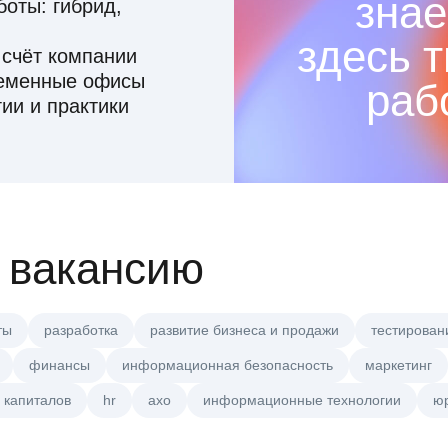
знае
оты: гибрид,
здесь 
 счёт компании
ременные офисы
раб
ии и практики
 вакансию
ты
разработка
развитие бизнеса и продажи
тестирован
финансы
информационная безопасность
маркетинг
 капиталов
hr
axo
информационные технологии
ю